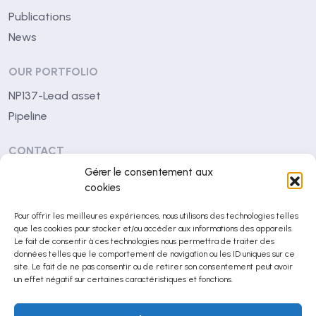
Publications
News
OUR PORTFOLIO
NP137-Lead asset
Pipeline
CONTACT
Gérer le consentement aux
Centre Léon Bérard
cookies
28 rue Laennec
Pour offrir les meilleures expériences, nous utilisons des technologies telles
69008 Lyon (France)
que les cookies pour stocker et/ou accéder aux informations des appareils.
Le fait de consentir à ces technologies nous permettra de traiter des
contact@netrispharma.com
données telles que le comportement de navigation ou les ID uniques sur ce
site. Le fait de ne pas consentir ou de retirer son consentement peut avoir
+33 (0)4 78 78 29 53
un effet négatif sur certaines caractéristiques et fonctions.