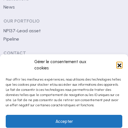
News
OUR PORTFOLIO
NP137-Lead asset
Pipeline
CONTACT
Gérer le consentement aux
Centre Léon Bérard
cookies
28 rue Laennec
Pour offrir les meilleures expériences, nous utilisons des technologies telles
69008 Lyon (France)
que les cookies pour stocker et/ou accéder aux informations des appareils.
Le fait de consentir à ces technologies nous permettra de traiter des
contact@netrispharma.com
données telles que le comportement de navigation ou les ID uniques sur ce
site. Le fait de ne pas consentir ou de retirer son consentement peut avoir
+33 (0)4 78 78 29 53
un effet négatif sur certaines caractéristiques et fonctions.
Accepter
© NETRIS Pharma 2026