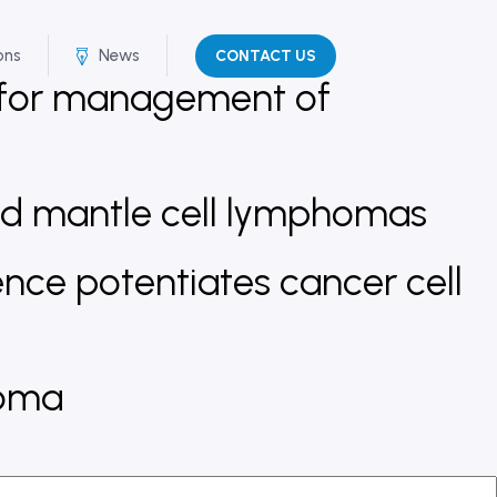
ons
News
CONTACT US
y for management of
 and mantle cell lymphomas
nce potentiates cancer cell
toma