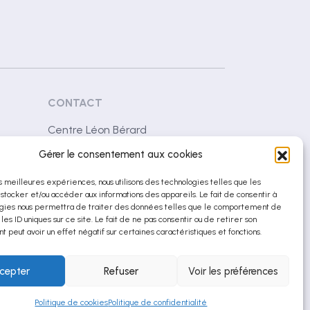
CONTACT
Centre Léon Bérard
28 rue Laennec
Gérer le consentement aux cookies
69008 Lyon (France)
es meilleures expériences, nous utilisons des technologies telles que les
 stocker et/ou accéder aux informations des appareils. Le fait de consentir à
contact@netrispharma.com
gies nous permettra de traiter des données telles que le comportement de
 les ID uniques sur ce site. Le fait de ne pas consentir ou de retirer son
+33 (0)4 78 78 29 53
 peut avoir un effet négatif sur certaines caractéristiques et fonctions.
cepter
Refuser
Voir les préférences
Site réalisé par 69pixl agence web à Lyon
Politique de cookies
Politique de confidentialité