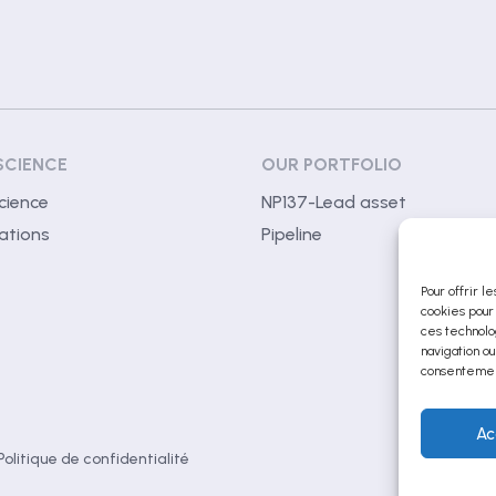
SCIENCE
OUR PORTFOLIO
cience
NP137-Lead asset
ations
Pipeline
Pour offrir l
cookies pour
ces technolo
navigation ou
consentement
Ac
Politique de confidentialité