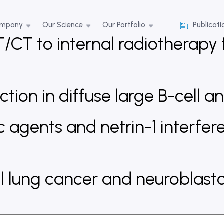
ompany
Our Science
Our Portfolio
Publicati
T/CT to internal radiotherap
ction in diffuse large B-cell
gents and netrin-1 interfere
ell lung cancer and neuroblas