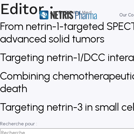
Editor :
EMBO Mol Med.
Our C
From netrin-1-targeted SPEC
advanced solid tumors
Targeting netrin-1/DCC intera
Combining chemotherapeutic a
death
Targeting netrin-3 in small c
Recherche pour :