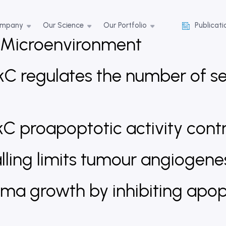
ompany
Our Science
Our Portfolio
Publicati
r Microenvironment
C regulates the number of s
C proapoptotic activity cont
ling limits tumour angiogene
oma growth by inhibiting apop