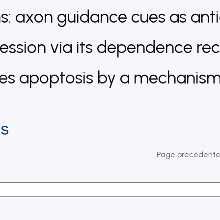
rins: axon guidance cues as an
ssion via its dependence rece
s apoptosis by a mechanism 
ns
Page précédent