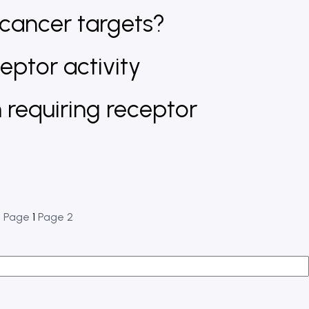
ticancer targets?
ptor activity
requiring receptor
e
Page
1
Page
2