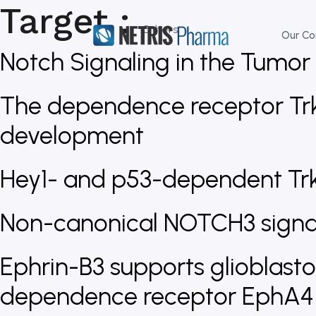
Target :
Others
Our C
Notch Signaling in the Tumo
The dependence receptor Trk
development
Hey1- and p53-dependent Trk
Non-canonical NOTCH3 signal
Ephrin-B3 supports glioblast
dependence receptor EphA4