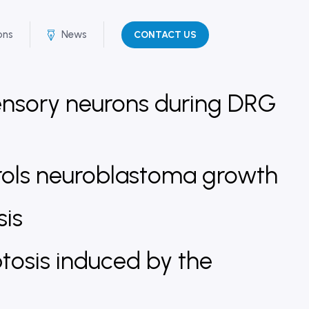
ons
News
CONTACT US
ensory neurons during DRG
rols neuroblastoma growth
sis
tosis induced by the