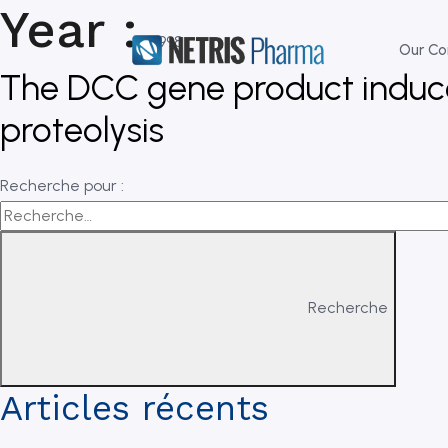
Year :
1998
Our C
The DCC gene product induce
proteolysis
Recherche pour :
Recherche
Articles récents